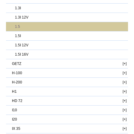
1.3I
1.3I 12V
1.5
1.5I
1.5I 12V
1.5I 16V
GETZ
H-100
H-200
H1
HD 72
I10
I20
IX 35