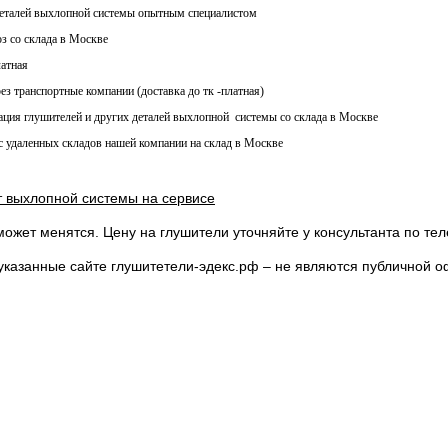
еталей выхлопной системы опытным специалистом
з со склада в Москве
латная
рез транспортные компании (доставка до тк -платная)
ация глушителей и других деталей выхлопной системы со склада в Москве
с удаленных складов нашей компании на склад в Москве
т выхлопной системы на сервисе
может менятся. Цену на глушители уточняйте у консультанта по т
указанные сайте глушитетели-эдекс.рф – не являются публичной о