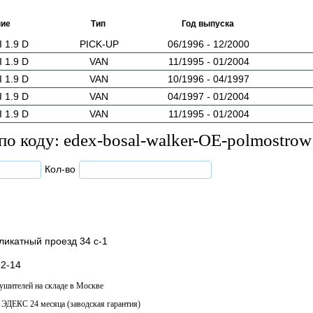
ие
Тип
Год выпуска
 1.9 D
PICK-UP
06/1996 - 12/2000
 1.9 D
VAN
11/1995 - 01/2004
 1.9 D
VAN
10/1996 - 04/1997
 1.9 D
VAN
04/1997 - 01/2004
 1.9 D
VAN
11/1995 - 01/2004
по коду: edex-bosal-walker-OE-polmostrow
Кол-во
катный проезд 34 с-1
2-14
ушителей на складе в Москве
 ЭДЕКС 24 месяца (заводская гарантия)