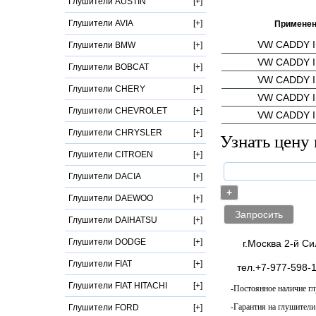
Глушители AUSTIN
Глушители AVIA
Применен
VW CADDY II
Глушители BMW
VW CADDY II
Глушители BOBCAT
VW CADDY II
Глушители CHERY
VW CADDY II
Глушители CHEVROLET
VW CADDY II
Глушители CHRYSLER
Узнать цену 
Глушители CITROEN
Глушители DACIA
+
Глушители DAEWOO
Глушители DAIHATSU
Глушители DODGE
г.Москва 2-й Сили
Глушители FIAT
тел.+7-977-598-1
Глушители FIAT HITACHI
-Постоянное наличие гл
-Гарантия на глушители
Глушители FORD